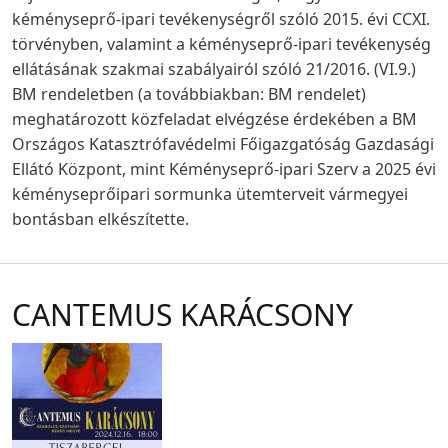
kéményseprő-ipari tevékenységről szóló 2015. évi CCXI.
törvényben, valamint a kéményseprő-ipari tevékenység
ellátásának szakmai szabályairól szóló 21/2016. (VI.9.)
BM rendeletben (a továbbiakban: BM rendelet)
meghatározott közfeladat elvégzése érdekében a BM
Országos Katasztrófavédelmi Főigazgatóság Gazdasági
Ellátó Központ, mint Kéményseprő-ipari Szerv a 2025 évi
kéményseprőipari sormunka ütemterveit vármegyei
bontásban elkészítette.
CANTEMUS KARÁCSONY