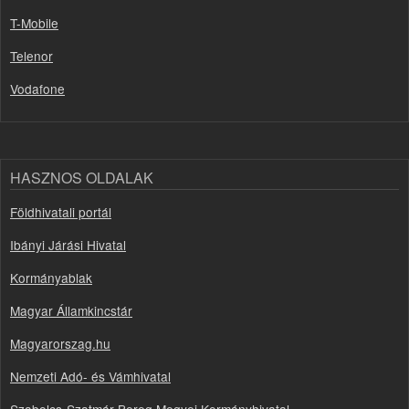
T-Mobile
Telenor
Vodafone
HASZNOS OLDALAK
Földhivatali portál
Ibányi Járási Hivatal
Kormányablak
Magyar Államkincstár
Magyarorszag.hu
Nemzeti Adó- és Vámhivatal
Szabolcs-Szatmár-Bereg Megyei Kormányhivatal