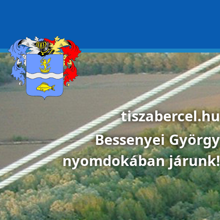
Ugrás a tartalomra
tiszabercel.hu
Bessenyei György
nyomdokában járunk!