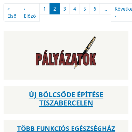
Oldalszámozás
«
‹
1
2
3
4
5
6
…
Követk
Első oldal
Előző oldal
Követk
Első
Előző
›
ÚJ BÖLCSŐDE ÉPÍTÉSE
TISZABERCELEN
TÖBB FUNKCIÓS EGÉSZSÉGHÁZ