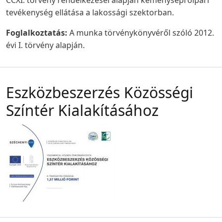
CCXI. törvény rendelkezései alapján kéményseprőipari
tevékenység ellátása a lakossági szektorban.
Foglalkoztatás:
A munka törvénykönyvéről szóló 2012.
évi I. törvény alapján.
Eszközbeszerzés Közösségi
Színtér Kialakításához