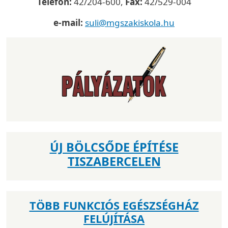
Telefon:
42/204-600,
Fax:
42/529-004
e-mail:
suli@mgszakiskola.hu
ÚJ BÖLCSŐDE ÉPÍTÉSE
TISZABERCELEN
TÖBB FUNKCIÓS EGÉSZSÉGHÁZ
FELÚJÍTÁSA