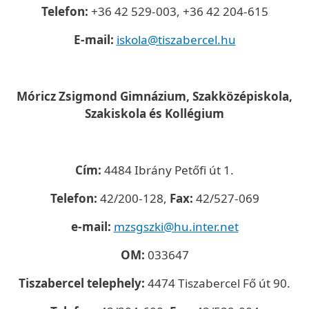
Telefon:
+36 42 529-003, +36 42 204-615
E-mail:
iskola@tiszabercel.hu
Móricz Zsigmond Gimnázium, Szakközépiskola,
Szakiskola és Kollégium
Cím:
4484 Ibrány Petőfi út 1.
Telefon:
42/200-128,
Fax:
42/527-069
e-mail:
mzsgszki@hu.inter.net
OM:
033647
Tiszabercel telephely:
4474 Tiszabercel Fő út 90.