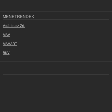
MENETRENDEK
Volánbusz Zrt.
MÁV
MAHART
BKV