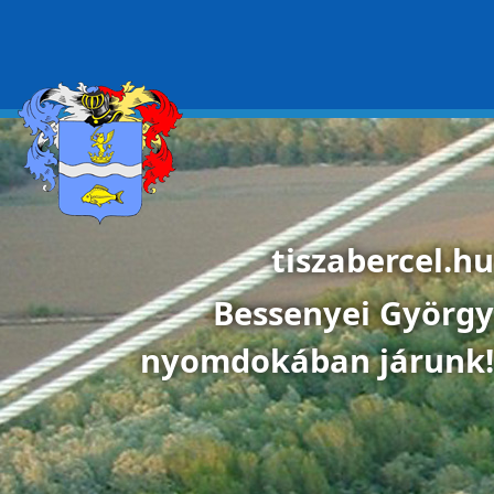
Ugrás a tartalomra
tiszabercel.hu
Bessenyei György
nyomdokában járunk!