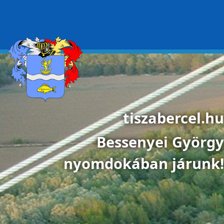
Ugrás a tartalomra
tiszabercel.hu
Bessenyei György
nyomdokában járunk!