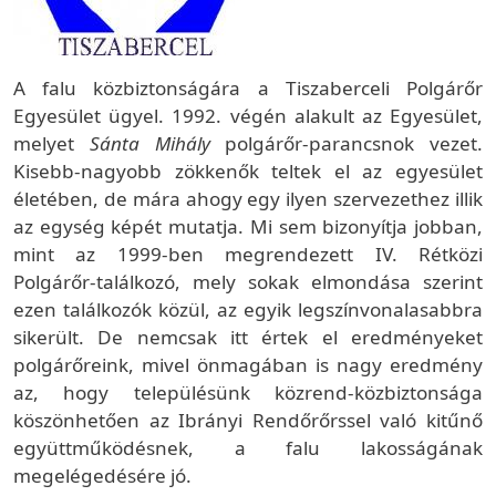
A falu közbiztonságára a Tiszaberceli Polgárőr
Egyesület ügyel. 1992. végén alakult az Egyesület,
melyet
Sánta Mihály
polgárőr-parancsnok vezet.
Kisebb-nagyobb zökkenők teltek el az egyesület
életében, de mára ahogy egy ilyen szervezethez illik
az egység képét mutatja. Mi sem bizonyítja jobban,
mint az 1999-ben megrendezett IV. Rétközi
Polgárőr-találkozó, mely sokak elmondása szerint
ezen találkozók közül, az egyik legszínvonalasabbra
sikerült. De nemcsak itt értek el eredményeket
polgárőreink, mivel önmagában is nagy eredmény
az, hogy településünk közrend-közbiztonsága
köszönhetően az Ibrányi Rendőrőrssel való kitűnő
együttműködésnek, a falu lakosságának
megelégedésére jó.