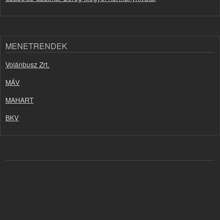
MENETRENDEK
Volánbusz Zrt.
MÁV
MAHART
BKV