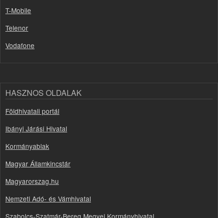
T-Mobile
Telenor
Vodafone
HASZNOS OLDALAK
Földhivatali portál
Ibányi Járási Hivatal
Kormányablak
Magyar Államkincstár
Magyarorszag.hu
Nemzeti Adó- és Vámhivatal
Szabolcs-Szatmár-Bereg Megyei Kormányhivatal