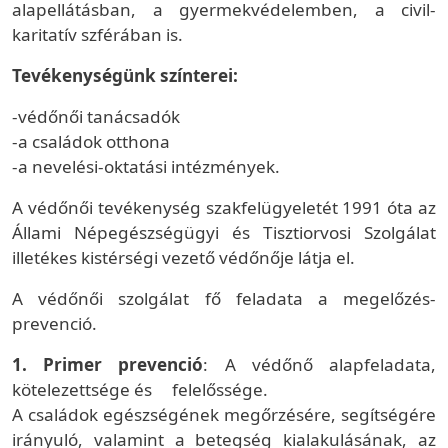
alapellátásban, a gyermekvédelemben, a civil-
karitatív szférában is.
Tevékenységünk színterei:
-védőnői tanácsadók
-a családok otthona
-a nevelési-oktatási intézmények.
A védőnői tevékenység szakfelügyeletét 1991 óta az
Állami Népegészségügyi és Tisztiorvosi Szolgálat
illetékes kistérségi vezető védőnője látja el.
A védőnői szolgálat fő feladata a megelőzés-
prevenció.
1. Primer prevenció
: A védőnő alapfeladata,
kötelezettsége és felelőssége.
A családok egészségének megőrzésére, segítségére
irányuló, valamint a betegség kialakulásának, az