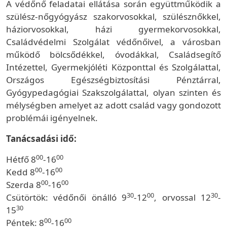
A védőnő feladatai ellátása során együttműködik a
szülész-nőgyógyász szakorvosokkal, szülésznőkkel,
háziorvosokkal, házi gyermekorvosokkal,
Családvédelmi Szolgálat védőnőivel, a városban
működő bölcsődékkel, óvodákkal, Családsegítő
Intézettel, Gyermekjóléti Központtal és Szolgálattal,
Országos Egészségbiztosítási Pénztárral,
Gyógypedagógiai Szakszolgálattal, olyan szinten és
mélységben amelyet az adott család vagy gondozott
problémái igényelnek.
Tanácsadási idő:
00
00
Hétfő 8
-16
00
00
Kedd 8
-16
00
00
Szerda 8
-16
30
00
30
Csütörtök: védőnői önálló 9
-12
, orvossal 12
-
30
15
00
00
Péntek: 8
-16