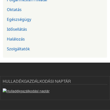
Oktatás
Egészségügy
Idősellátás
Halálozás
Szolgáltatók
HULLADÉKGAZDÁLKODÁSI NAPTÁR