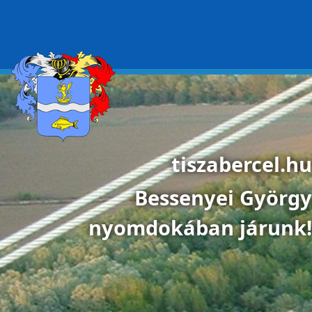
Ugrás a tartalomra
tiszabercel.hu
Bessenyei György
nyomdokában járunk!