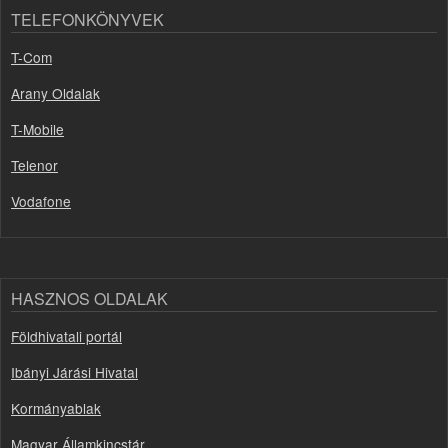
TELEFONKÖNYVEK
T-Com
Arany Oldalak
T-Mobile
Telenor
Vodafone
HASZNOS OLDALAK
Földhivatali portál
Ibányi Járási Hivatal
Kormányablak
Magyar Államkincstár