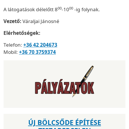
00
00
A látogatások délelőtt 8
-10
-ig folynak.
Vezető:
Váraljai Jánosné
Elérhetőségek:
Telefon:
+36 42 204673
Mobil:
+36 70 3759374
ÚJ BÖLCSŐDE ÉPÍTÉSE