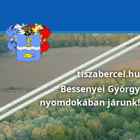
Ugrás a tartalomra
tiszabercel.hu
Bessenyei György
nyomdokában járunk!