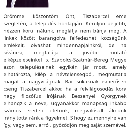
Örömmel köszöntöm Önt, Tiszabercel eme
szegletén, a település honlapján. Kerüljön beljebb,
nézzen körül nálunk, meglátja nem bánja meg. A
linkek között barangolva felfedezheti községünk
emlékeit, olvashat mindennapjainkról, de ha
kíváncsi, megtalálja a jövőbe mutató
elképzeléseinket is. Szabolcs-Szatmár-Bereg Megye
azon településeinek egyikén jár most, amely
elhatározta, kilép a névtelenségből, megmutatja
magát a nagyvilágnak. Bár sokaknak ismerősen
cseng Tiszabercel akkor, ha a felvilágosodás kora
nagy filozófus írójának Bessenyei Györgynek
elhangzik a neve, ugyanakkor manapság inkább
számos eredeti ötletünk, megvalósult álmunk
irányította ránk a figyelmet. S hogy ez mennyire van
így, vagy sem, arról, győződjön meg saját szemével.