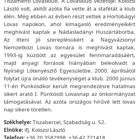
Tiszamenti Lovasklub. A Lovasklub vezetője: Kolozsi
László volt, akitől azóta fia vette át a stafétát a klub
élén. Még ebben az évben részt vettek a Hortobágyi
Lovas napokon, ahol kimagasló eredményeikért
meghívást kaptak a Nádasladányi Huszártáborba.
Az itteni jó szereplésükért a Nagyvázsonyi
Nemzetközi Lovas tornára is meghívást kaptak.
1993-ig küzdött az egyesület fennmaradásáért,
majd anyagi források hiányában beleolvadt a
Nyírségi Lótenyésztő Egyesületbe. 2000. áprilisától
folytat újra önálló tevékenységet a klub. 2000 június
11-én Pünkösdkor került megrendezésre hatalmas
sikert arató I. Pünkösdi Lovasnap az önkormányzat
támogatásával. Az azóta országos hírűvé lett lovas
nap sikere töretlen.
Székhelye:
Tiszabercel, Szabadság u. 52.
Elnöke:
ifj. Kolozsi László
Telefon:
+36 20 3582998, +36 42 721418