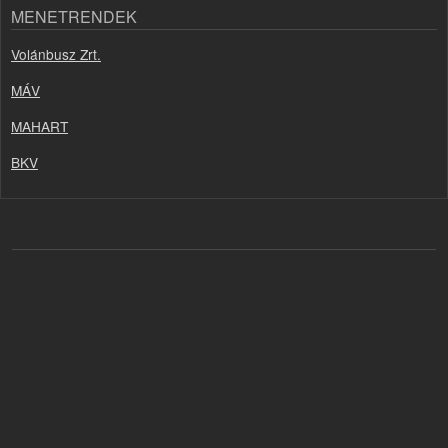
MENETRENDEK
Volánbusz Zrt.
MÁV
MAHART
BKV