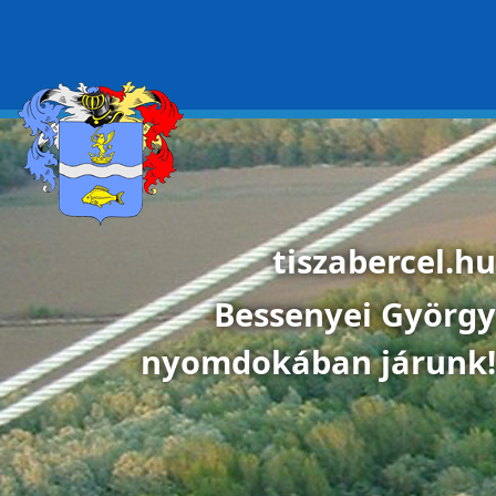
Ugrás a tartalomra
tiszabercel.hu
Bessenyei György
nyomdokában járunk!