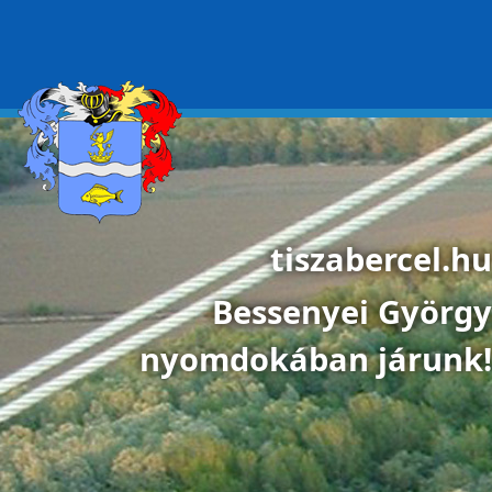
Ugrás a tartalomra
tiszabercel.hu
Bessenyei György
nyomdokában járunk!