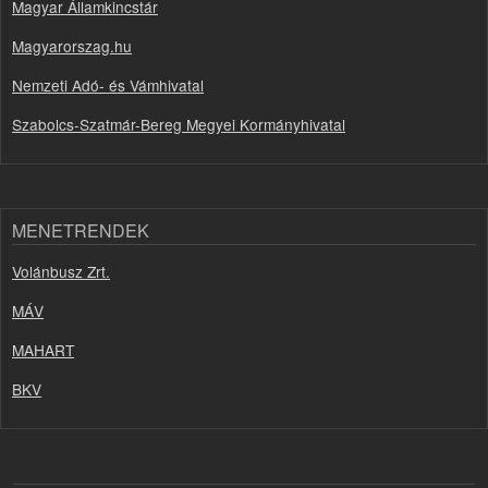
Magyar Államkincstár
Magyarorszag.hu
Nemzeti Adó- és Vámhivatal
Szabolcs-Szatmár-Bereg Megyei Kormányhivatal
MENETRENDEK
Volánbusz Zrt.
MÁV
MAHART
BKV