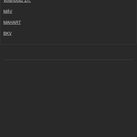
Volánbusz Zrt.
MÁV
MAHART
BKV