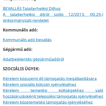
BEVALLÁS Talajterhelési Díjhoz
A talajterhelési díjról szóló 12/2013. (XI.29.)
önkormányzati rendelet
Kommunális adó:
Kommunális adó bevallás
Gépjármű adó:
Adatbejelentés gépjárműadóról
SZOCIÁLIS ÜGYEK:
Kérelem közüzemi díj támogatás megállapítására
Kérelem szociális kölcsön igényléséhez
Kérelem temetési költségekhez való
hozzájáruláskénti települési támogatás igényléséhez
Kérelem közetemetési támogatás igényléséhez