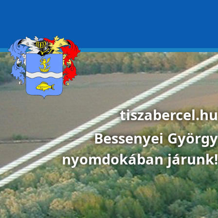
Ugrás a tartalomra
tiszabercel.hu
Bessenyei György
nyomdokában járunk!