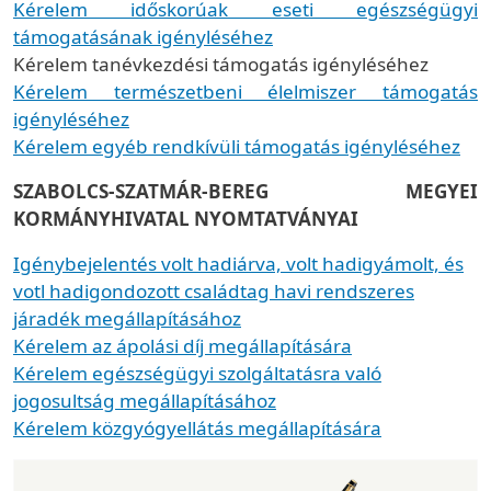
Kérelem időskorúak eseti egészségügyi
támogatásának igényléséhez
Kérelem tanévkezdési támogatás igényléséhez
Kérelem természetbeni élelmiszer támogatás
igényléséhez
Kérelem egyéb rendkívüli támogatás igényléséhez
SZABOLCS-SZATMÁR-BEREG MEGYEI
KORMÁNYHIVATAL NYOMTATVÁNYAI
Igénybejelentés volt hadiárva, volt hadigyámolt, és
votl hadigondozott családtag havi rendszeres
járadék megállapításához
Kérelem az ápolási díj megállapítására
Kérelem egészségügyi szolgáltatásra való
jogosultság megállapításához
Kérelem közgyógyellátás megállapítására