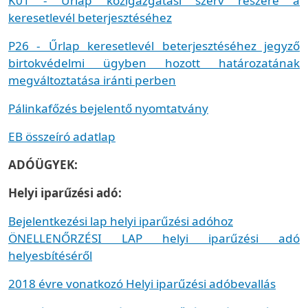
K01 - Űrlap közigazgatási szerv részére a
keresetlevél beterjesztéséhez
P26 - Űrlap keresetlevél beterjesztéséhez jegyző
birtokvédelmi ügyben hozott határozatának
megváltoztatása iránti perben
Pálinkafőzés bejelentő nyomtatvány
EB összeíró adatlap
ADÓÜGYEK:
Helyi iparűzési adó:
Bejelentkezési lap helyi iparűzési adóhoz
ÖNELLENŐRZÉSI LAP helyi iparűzési adó
helyesbítéséről
2018 évre vonatkozó Helyi iparűzési adóbevallás