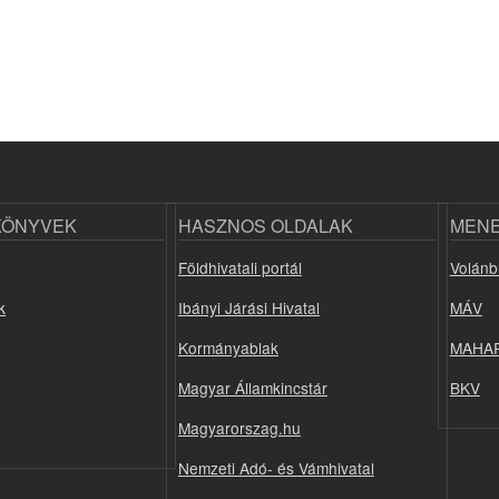
KÖNYVEK
HASZNOS OLDALAK
MEN
Földhivatali portál
Volánb
k
Ibányi Járási Hivatal
MÁV
Kormányablak
MAHA
Magyar Államkincstár
BKV
Magyarorszag.hu
Nemzeti Adó- és Vámhivatal