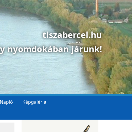
tiszabercel.hu
gy nyomdokában járunk!
 Napló
Képgaléria