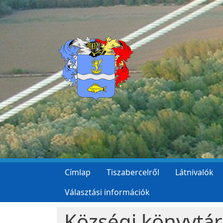
Ugrás a tartalomra
Címlap
Tiszabercelről
Látnivalók
Választási információk
Községi könyvtár