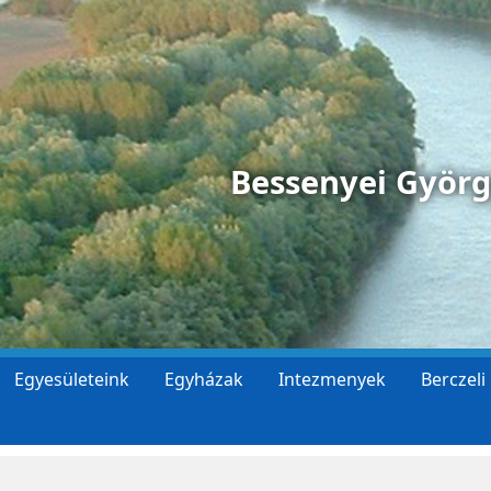
Bessenyei Györ
Egyesületeink
Egyházak
Intezmenyek
Berczeli