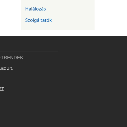
Halálozás
Szolgáltatók
ETRENDEK
usz Zrt.
RT