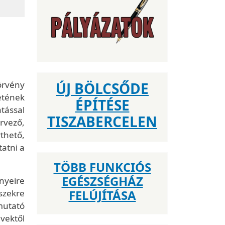
örvény
ÚJ BÖLCSŐDE
etének
ÉPÍTÉSE
tással
TISZABERCELEN
ervező,
thető,
atni a
TÖBB FUNKCIÓS
EGÉSZSÉGHÁZ
ényeire
FELÚJÍTÁSA
észekre
mutató
vektől