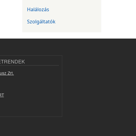
Halálozás
Szolgáltatók
ETRENDEK
usz Zrt.
RT