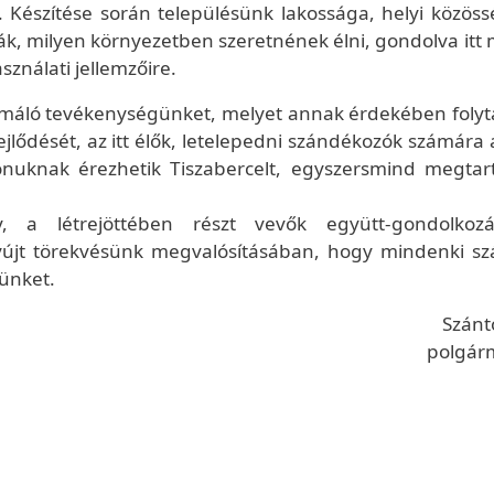
g. Készítése során településünk lakossága, helyi közöss
, milyen környezetben szeretnének élni, gondolva itt 
sználati jellemzőire.
formáló tevékenységünket, melyet annak érdekében folyt
ejlődését, az itt élők, letelepedni szándékozók számára
thonuknak érezhetik Tiszabercelt, egyszersmind megtar
 a létrejöttében részt vevők együtt-gondolkoz
yújt törekvésünk megvalósításában, hogy mindenki s
ünket.
Szánt
polgár