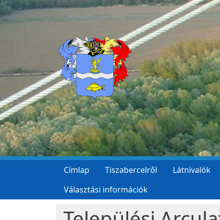
Ugrás a tartalomra
Címlap
Tiszabercelről
Látnivalók
Választási információk
Települési Arcula