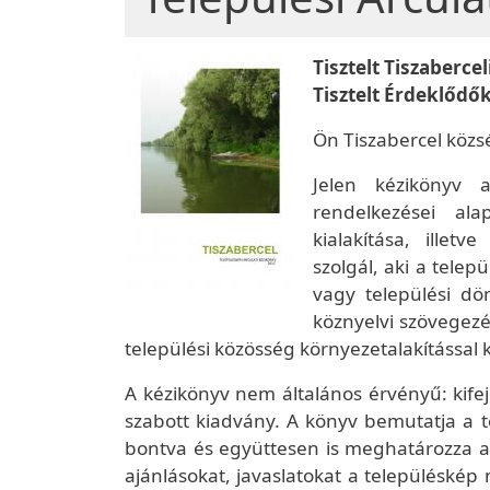
Tisztelt Tiszabercel
Tisztelt Érdeklődők
Ön Tiszabercel közsé
Jelen kézikönyv 
rendelkezései ala
kialakítása, ille
szolgál, aki a telep
vagy települési dö
köznyelvi szövegezé
települési közösség környezetalakítással k
A kézikönyv nem általános érvényű: kifej
szabott kiadvány. A könyv bemutatja a tel
bontva és együttesen is meghatározza a
ajánlásokat, javaslatokat a településkép