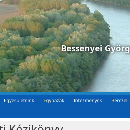
Bessenyei Györ
Egyesületeink
Egyházak
Intezmenyek
Berczeli
ti Kézikönyv