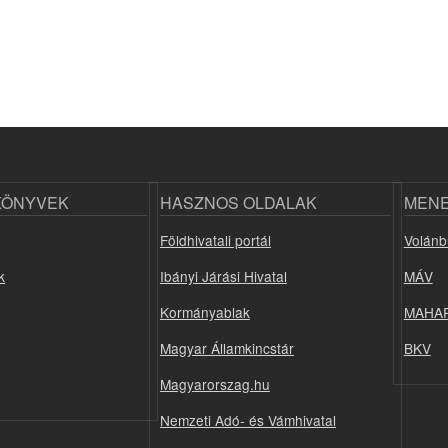
KÖNYVEK
HASZNOS OLDALAK
MEN
Földhivatali portál
Volánb
k
Ibányi Járási Hivatal
MÁV
Kormányablak
MAHA
Magyar Államkincstár
BKV
Magyarorszag.hu
Nemzeti Adó- és Vámhivatal