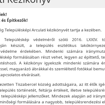
iek!
 és Építkezők!
g Településképi Arculati kézikönyvét tartja a kezében.
a Településkép védelméről szóló 2016. LXXIV. t
pján készült, a település esztétikus lakókörnyez
tve védelme érdekében. Mindenki számára iránymuta
üléskép formálásában részt vehet, legyen az építtető, t
ntéshozó. A kézikönyv igyekszik mindenki számára ér
ssel, magyarázó ábrákkal és szemléltető fotókkal bemut
apcsolatos elvárásait.
ezetten Tiszabercel község adottságaira, az itt élők ig
epülés történetét, feltárja értékeit, illetve településr
 településképi jellemzőket. Mindezek alapján ad irány
 minőségi formálására a nagyobb, településrendezési el