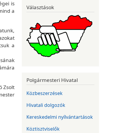
égei is
Választások
mind a
atunk,
 azokat
tsuk a
ásának
zámára
Polgármesteri Hivatal
ó Zsolt
Közbeszerzések
mester
Hivatali dolgozók
Kereskedelmi nyílvántartások
Köztisztviselők