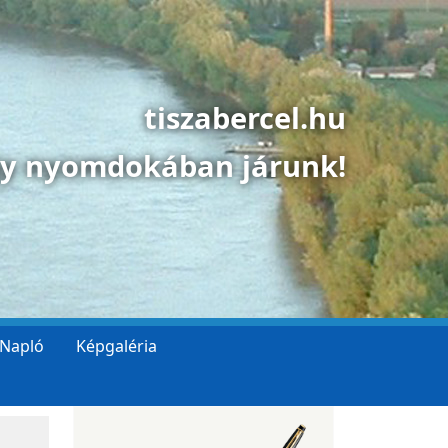
tiszabercel.hu
gy nyomdokában járunk!
 Napló
Képgaléria