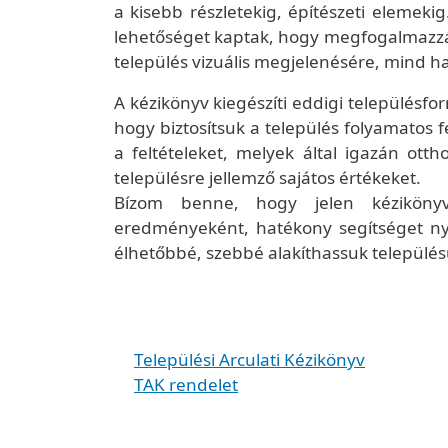
a kisebb részletekig, építészeti elemeki
lehetőséget kaptak, hogy megfogalmazzák
település vizuális megjelenésére, mind ha
A kézikönyv kiegészíti eddigi település
hogy biztosítsuk a település folyamatos f
a feltételeket, melyek által igazán ot
településre jellemző sajátos értékeket.
Bízom benne, hogy jelen kézikönyv,
eredményeként, hatékony segítséget n
élhetőbbé, szebbé alakíthassuk település
Települési Arculati Kézikönyv
TAK rendelet