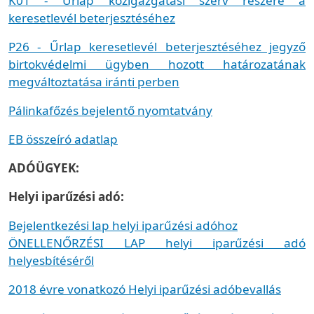
K01 - Űrlap közigazgatási szerv részére a
keresetlevél beterjesztéséhez
P26 - Űrlap keresetlevél beterjesztéséhez jegyző
birtokvédelmi ügyben hozott határozatának
megváltoztatása iránti perben
Pálinkafőzés bejelentő nyomtatvány
EB összeíró adatlap
ADÓÜGYEK:
Helyi iparűzési adó:
Bejelentkezési lap helyi iparűzési adóhoz
ÖNELLENŐRZÉSI LAP helyi iparűzési adó
helyesbítéséről
2018 évre vonatkozó Helyi iparűzési adóbevallás