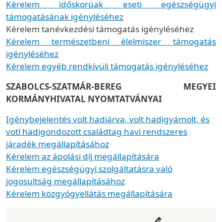
Kérelem időskorúak eseti egészségügyi
támogatásának igényléséhez
Kérelem tanévkezdési támogatás igényléséhez
Kérelem természetbeni élelmiszer támogatás
igényléséhez
Kérelem egyéb rendkívüli támogatás igényléséhez
SZABOLCS-SZATMÁR-BEREG MEGYEI
KORMÁNYHIVATAL NYOMTATVÁNYAI
Igénybejelentés volt hadiárva, volt hadigyámolt, és
votl hadigondozott családtag havi rendszeres
járadék megállapításához
Kérelem az ápolási díj megállapítására
Kérelem egészségügyi szolgáltatásra való
jogosultság megállapításához
Kérelem közgyógyellátás megállapítására