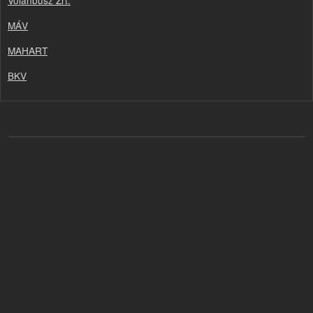
Volánbusz Zrt.
MÁV
MAHART
BKV