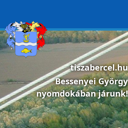
Ugrás a tartalomra
tiszabercel.hu
Bessenyei György
nyomdokában járunk!