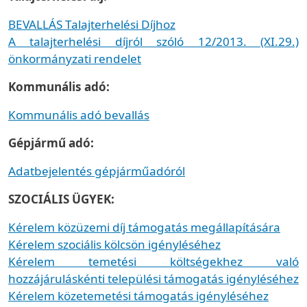
BEVALLÁS Talajterhelési Díjhoz
A talajterhelési díjról szóló 12/2013. (XI.29.)
önkormányzati rendelet
Kommunális adó:
Kommunális adó bevallás
Gépjármű adó:
Adatbejelentés gépjárműadóról
SZOCIÁLIS ÜGYEK:
Kérelem közüzemi díj támogatás megállapítására
Kérelem szociális kölcsön igényléséhez
Kérelem temetési költségekhez való
hozzájáruláskénti települési támogatás igényléséhez
Kérelem közetemetési támogatás igényléséhez