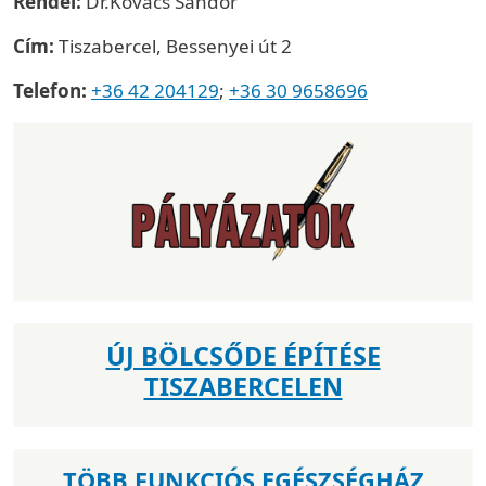
Rendel:
Dr.Kovács Sándor
Cím:
Tiszabercel, Bessenyei út 2
Telefon:
+36 42 204129
;
+36 30 9658696
ÚJ BÖLCSŐDE ÉPÍTÉSE
TISZABERCELEN
TÖBB FUNKCIÓS EGÉSZSÉGHÁZ