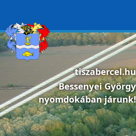
Ugrás a tartalomra
tiszabercel.hu
Bessenyei György
nyomdokában járunk!