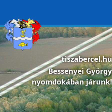
Ugrás a tartalomra
tiszabercel.hu
Bessenyei György
nyomdokában járunk!