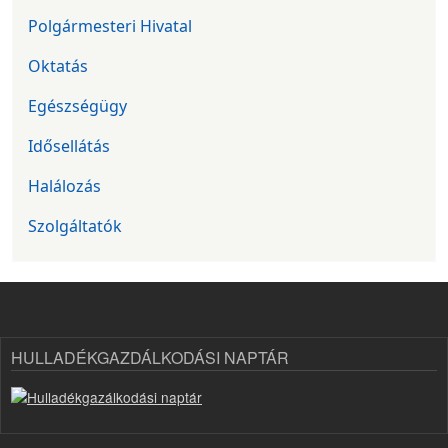
Polgármesteri Hivatal
Oktatás
Egészségügy
Idősellátás
Halálozás
Szolgáltatók
HULLADÉKGAZDÁLKODÁSI NAPTÁR