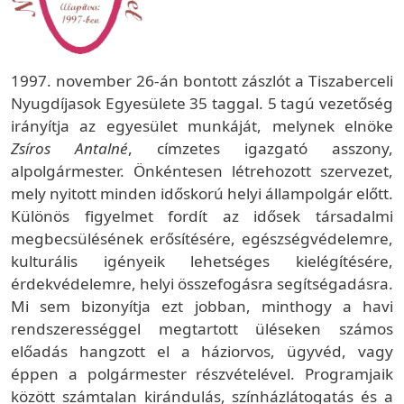
1997. november 26-án bontott zászlót a Tiszaberceli
Nyugdíjasok Egyesülete 35 taggal. 5 tagú vezetőség
irányítja az egyesület munkáját, melynek elnöke
Zsíros Antalné
, címzetes igazgató asszony,
alpolgármester. Önkéntesen létrehozott szervezet,
mely nyitott minden időskorú helyi állampolgár előtt.
Különös figyelmet fordít az idősek társadalmi
megbecsülésének erősítésére, egészségvédelemre,
kulturális igényeik lehetséges kielégítésére,
érdekvédelemre, helyi összefogásra segítségadásra.
Mi sem bizonyítja ezt jobban, minthogy a havi
rendszerességgel megtartott üléseken számos
előadás hangzott el a háziorvos, ügyvéd, vagy
éppen a polgármester részvételével. Programjaik
között számtalan kirándulás, színházlátogatás és a