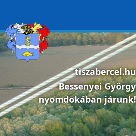
Ugrás a tartalomra
tiszabercel.hu
Bessenyei György
nyomdokában járunk!