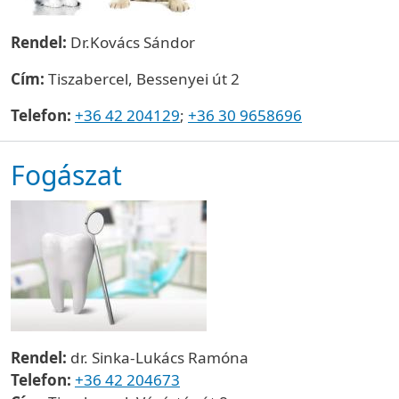
Rendel:
Dr.Kovács Sándor
Cím:
Tiszabercel, Bessenyei út 2
Telefon:
+36 42 204129
;
+36 30 9658696
Fogászat
Rendel:
dr. Sinka-Lukács Ramóna
Telefon:
+36 42 204673