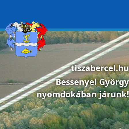
Ugrás a tartalomra
tiszabercel.hu
Bessenyei György
nyomdokában járunk!