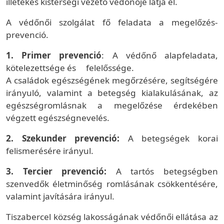
illetékes kistérségi vezető védőnője látja el.
A védőnői szolgálat fő feladata a megelőzés-
prevenció.
1. Primer prevenció
: A védőnő alapfeladata,
kötelezettsége és felelőssége.
A családok egészségének megőrzésére, segítségére
irányuló, valamint a betegség kialakulásának, az
egészségromlásnak a megelőzése érdekében
végzett egészségnevelés.
2. Szekunder prevenció:
A betegségek korai
felismerésére irányul.
3. Tercier prevenció:
A tartós betegségben
szenvedők életminőség romlásának csökkentésére,
valamint javítására irányul.
Tiszabercel község lakosságának védőnői ellátása az