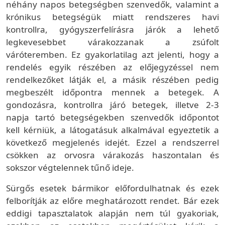
néhány napos betegségben szenvedők, valamint a
krónikus betegségük miatt rendszeres havi
kontrollra, gyógyszerfelírásra járók a lehető
legkevesebbet várakozzanak a zsúfolt
váróteremben. Ez gyakorlatilag azt jelenti, hogy a
rendelés egyik részében az előjegyzéssel nem
rendelkezőket látják el, a másik részében pedig
megbeszélt időpontra mennek a betegek. A
gondozásra, kontrollra járó betegek, illetve 2-3
napja tartó betegségekben szenvedők időpontot
kell kérniük, a látogatásuk alkalmával egyeztetik a
következő megjelenés idejét. Ezzel a rendszerrel
csökken az orvosra várakozás haszontalan és
sokszor végtelennek tűnő ideje.
Sürgős esetek bármikor előfordulhatnak és ezek
felborítják az előre meghatározott rendet. Bár ezek
eddigi tapasztalatok alapján nem túl gyakoriak,