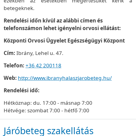
ezekben az esetekben megértésüket kérik a
betegeknek.
Rendelési időn kívül az alábbi címen és
telefonszámon lehet igényelni orvosi ellátást:
Központi Orvosi Ügyelet Egészségügyi Központ
Cím:
Ibrány, Lehel u. 47.
Telefon:
+36 42 200118
Web:
http://www.ibranyhalaszjarobeteg.hu/
Rendelési idő:
Hétköznap: du. 17:00 - másnap 7:00
Hétvége: szombat 7:00 - hétfő 7:00
Járóbeteg szakellátás