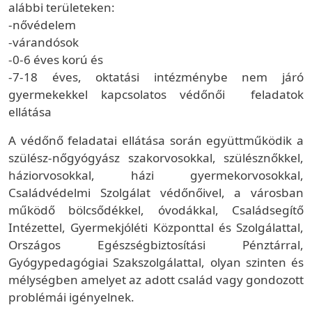
alábbi területeken:
-nővédelem
-várandósok
-0-6 éves korú és
-7-18 éves, oktatási intézménybe nem járó
gyermekekkel kapcsolatos védőnői feladatok
ellátása
A védőnő feladatai ellátása során együttműködik a
szülész-nőgyógyász szakorvosokkal, szülésznőkkel,
háziorvosokkal, házi gyermekorvosokkal,
Családvédelmi Szolgálat védőnőivel, a városban
működő bölcsődékkel, óvodákkal, Családsegítő
Intézettel, Gyermekjóléti Központtal és Szolgálattal,
Országos Egészségbiztosítási Pénztárral,
Gyógypedagógiai Szakszolgálattal, olyan szinten és
mélységben amelyet az adott család vagy gondozott
problémái igényelnek.