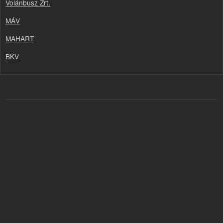
Volánbusz Zrt.
MÁV
MAHART
BKV