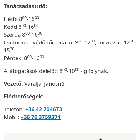
Tanácsadási idő:
00
00
Hétfő 8
-16
00
00
Kedd 8
-16
00
00
Szerda 8
-16
30
00
30
Csütörtök: védőnői önálló 9
-12
, orvossal 12
-
30
15
00
00
Péntek: 8
-16
00
00
A látogatások délelőtt 8
-10
-ig folynak.
Vezető:
Váraljai Jánosné
Elérhetőségek:
Telefon:
+36 42 204673
Mobil:
+36 70 3759374