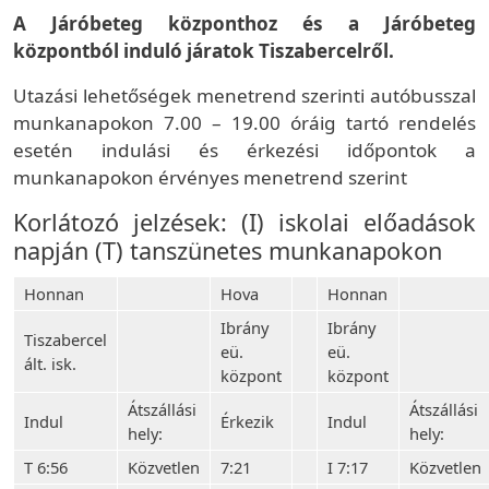
A Járóbeteg központhoz és a Járóbeteg
központból induló járatok Tiszabercelről.
Utazási lehetőségek menetrend szerinti autóbusszal
munkanapokon 7.00 – 19.00 óráig tartó rendelés
esetén indulási és érkezési időpontok a
munkanapokon érvényes menetrend szerint
Korlátozó jelzések: (I) iskolai előadások
napján (T) tanszünetes munkanapokon
Honnan
Hova
Honnan
Ibrány
Ibrány
Tiszabercel
eü.
eü.
ált. isk.
központ
központ
Átszállási
Átszállási
Indul
Érkezik
Indul
hely:
hely:
T 6:56
Közvetlen
7:21
I 7:17
Közvetlen