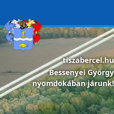
Ugrás a tartalomra
tiszabercel.hu
Bessenyei György
nyomdokában járunk!