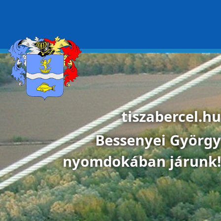
Ugrás a tartalomra
tiszabercel.hu
Bessenyei György
nyomdokában járunk!