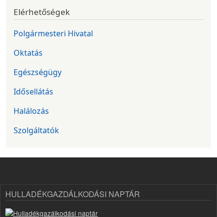
Elérhetőségek
Polgármesteri Hivatal
Oktatás
Egészségügy
Idősellátás
Halálozás
Szolgáltatók
HULLADÉKGAZDÁLKODÁSI NAPTÁR