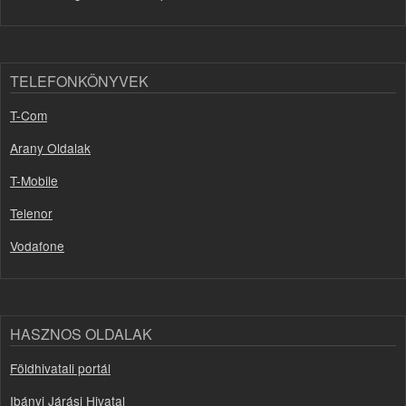
TELEFONKÖNYVEK
T-Com
Arany Oldalak
T-Mobile
Telenor
Vodafone
HASZNOS OLDALAK
Földhivatali portál
Ibányi Járási Hivatal