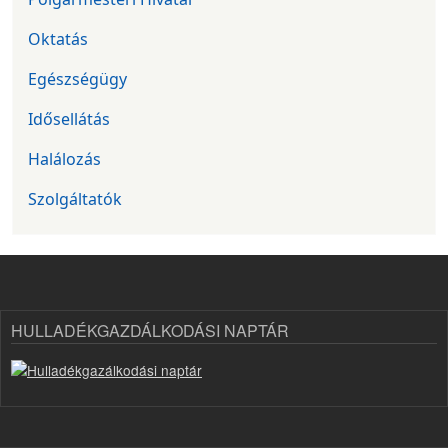
Oktatás
Egészségügy
Idősellátás
Halálozás
Szolgáltatók
HULLADÉKGAZDÁLKODÁSI NAPTÁR