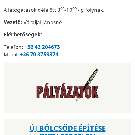
00
00
A látogatások délelőtt 8
-10
-ig folynak.
Vezető:
Váraljai Jánosné
Elérhetőségek:
Telefon:
+36 42 204673
Mobil:
+36 70 3759374
ÚJ BÖLCSŐDE ÉPÍTÉSE