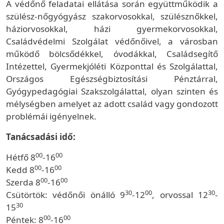
A védőnő feladatai ellátása során együttműködik a
szülész-nőgyógyász szakorvosokkal, szülésznőkkel,
háziorvosokkal, házi gyermekorvosokkal,
Családvédelmi Szolgálat védőnőivel, a városban
működő bölcsődékkel, óvodákkal, Családsegítő
Intézettel, Gyermekjóléti Központtal és Szolgálattal,
Országos Egészségbiztosítási Pénztárral,
Gyógypedagógiai Szakszolgálattal, olyan szinten és
mélységben amelyet az adott család vagy gondozott
problémái igényelnek.
Tanácsadási idő:
00
00
Hétfő 8
-16
00
00
Kedd 8
-16
00
00
Szerda 8
-16
30
00
30
Csütörtök: védőnői önálló 9
-12
, orvossal 12
-
30
15
00
00
Péntek: 8
-16