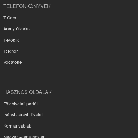
TELEFONKÖNYVEK
T-Com
Arany Oldalak
T-Mobile
Telenor
Vodafone
HASZNOS OLDALAK
Földhivatali portál
Ibányi Járási Hivatal
Kormányablak
Magyar Államkincstár