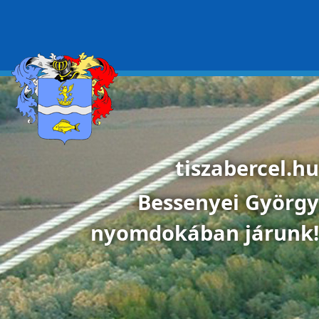
Ugrás a tartalomra
tiszabercel.hu
Bessenyei György
nyomdokában járunk!