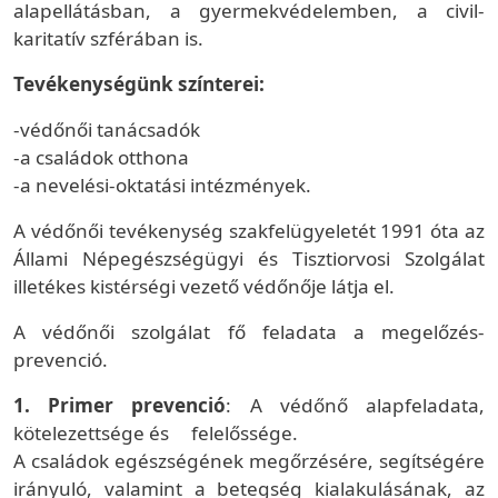
alapellátásban, a gyermekvédelemben, a civil-
karitatív szférában is.
Tevékenységünk színterei:
-védőnői tanácsadók
-a családok otthona
-a nevelési-oktatási intézmények.
A védőnői tevékenység szakfelügyeletét 1991 óta az
Állami Népegészségügyi és Tisztiorvosi Szolgálat
illetékes kistérségi vezető védőnője látja el.
A védőnői szolgálat fő feladata a megelőzés-
prevenció.
1. Primer prevenció
: A védőnő alapfeladata,
kötelezettsége és felelőssége.
A családok egészségének megőrzésére, segítségére
irányuló, valamint a betegség kialakulásának, az