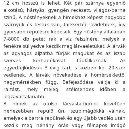
12 cm hosszú is lehet. Két pár szárnya egyenlő
alkotású, hártyás, gyengén recézett, világos-barna
színű. A nőstényeknek a hímekhez képest nagyobb
szárnyuk és testük van, farksertéi rövidebbek, így
gyorsabb repülésre képesek. Egy nőstény általában
7-8000 db petét rak a víz felszínére, melyek a
fenékre süllyedve kezdik meg lárvaéletüket. A lárvák
az agyagos aljzatba fúrják magukat és az iszap
szerves korhadékával táplálkoznak. Az
egyedfejlődésük 3 évig tart, s közben kb. 20-szor
vedlenek. A lárvák növekedése a hőmérséklettől
nagymértékben függ. Befejeződése váltja ki a
rajzást, mely meleg, szélcsendes időben a
legzavartalanabb.
A hímek az utolsó lárvastádiumot követően
nehezebben repülő ún. szubimágókká válnak,
amelyek a partra repülnek és egy újabb vedlés után
kezdik meg néhány órás vagy félnapos imágó