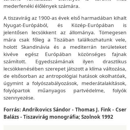
mederfenéki élőlények számára.
A tiszavirág az 1900-as évek első harmadában kihalt
Nyugat-Európából, és Közép-Európában is
jelentősen lecsökkent az állománya. Tömegesen
mára csak főleg a Tiszában találkozhatunk vele,
holott Skandinávia és a mediterrán területeket
kivéve egész Európában közönséges fajnak
számított. Egyedszámának ilyen drasztikus
lecsökkenésében szerepet játszott a klíma változása,
de elsősorban az antropológiai hatások okolhatóak,
úgymint a folyószabályozások, mederátalakítások,
folyópartok műanyagos partvédelme, folyók
szennyezése.
Forrás: Andrikovics Sándor - Thomas J. Fink - Cser
Balázs - Tiszavirág monográfia; Szolnok 1992