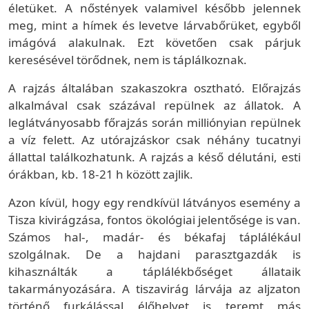
életüket. A nőstények valamivel később jelennek
meg, mint a hímek és levetve lárvabőrüket, egyből
imágóvá alakulnak. Ezt követően csak párjuk
keresésével törődnek, nem is táplálkoznak.
A rajzás általában szakaszokra osztható. Előrajzás
alkalmával csak százával repülnek az állatok. A
leglátványosabb főrajzás során milliónyian repülnek
a víz felett. Az utórajzáskor csak néhány tucatnyi
állattal találkozhatunk. A rajzás a késő délutáni, esti
órákban, kb. 18-21 h között zajlik.
Azon kívül, hogy egy rendkívül látványos esemény a
Tisza kivirágzása, fontos ökológiai jelentősége is van.
Számos hal-, madár- és békafaj táplálékául
szolgálnak. De a hajdani parasztgazdák is
kihasználták a táplálékbőséget állataik
takarmányozására. A tiszavirág lárvája az aljzaton
történő furkálással élőhelyet is teremt más