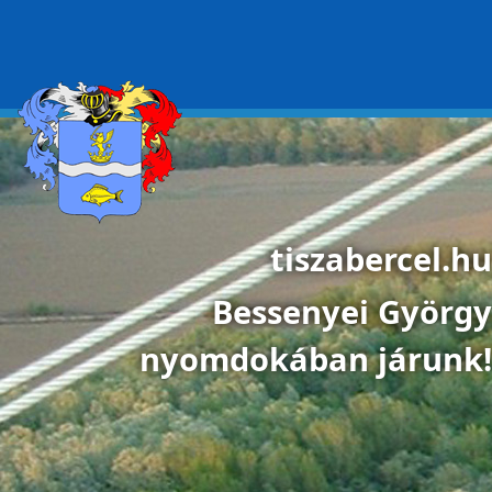
Ugrás a tartalomra
tiszabercel.hu
Bessenyei György
nyomdokában járunk!