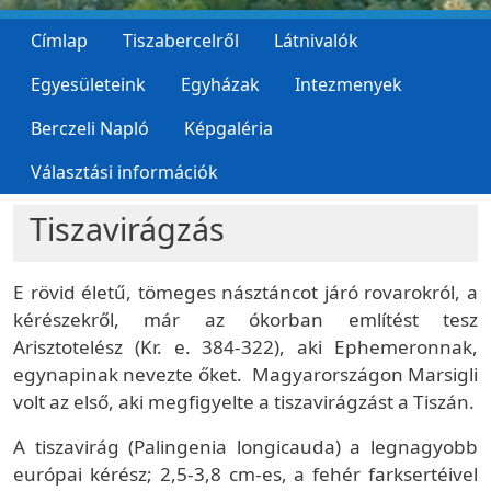
Címlap
Tiszabercelről
Látnivalók
Egyesületeink
Egyházak
Intezmenyek
Berczeli Napló
Képgaléria
Választási információk
Tiszavirágzás
E rövid életű, tömeges násztáncot járó rovarokról, a
kérészekről, már az ókorban említést tesz
Arisztotelész (Kr. e. 384-322), aki Ephemeronnak,
egynapinak nevezte őket. Magyarországon Marsigli
volt az első, aki megfigyelte a tiszavirágzást a Tiszán.
A tiszavirág (Palingenia longicauda) a legnagyobb
európai kérész; 2,5-3,8 cm-es, a fehér farksertéivel