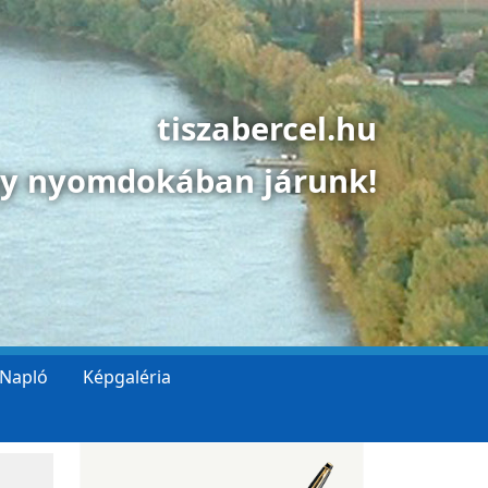
tiszabercel.hu
gy nyomdokában járunk!
 Napló
Képgaléria