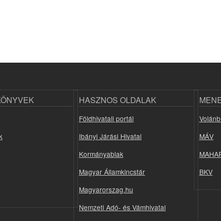
KÖNYVEK
HASZNOS OLDALAK
MEN
Földhivatali portál
Volánb
k
Ibányi Járási Hivatal
MÁV
Kormányablak
MAHA
Magyar Államkincstár
BKV
Magyarorszag.hu
Nemzeti Adó- és Vámhivatal