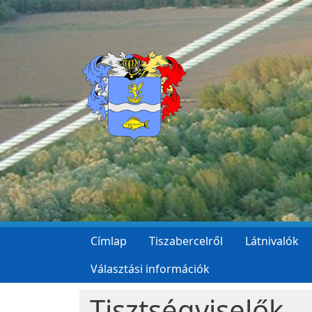
Ugrás a tartalomra
Címlap
Tiszabercelről
Látnivalók
Választási információk
Tisztségviselők