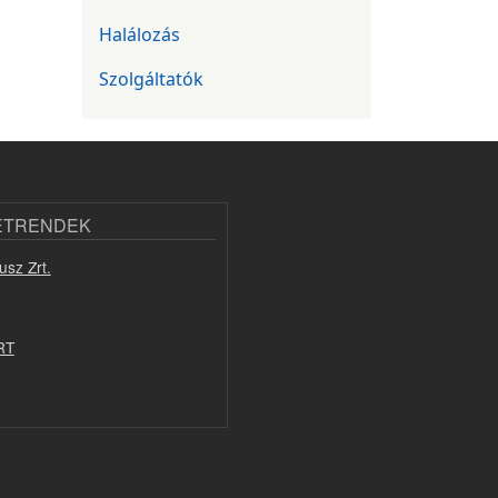
Halálozás
Szolgáltatók
ETRENDEK
usz Zrt.
RT