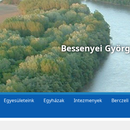
Bessenyei Györ
Egyesületeink
Egyházak
Intezmenyek
Berczeli