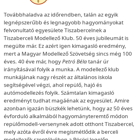
Továbbhaladva az időrendben, talán az egyik
legnépszerűbb és legnagyobb hagyományokat
felvonultató egyesülete Tiszabercelnek a
Tiszaberceli Modellező Klub. 50 éves jubileumát is
megülte már. Ez azért igen kimagasló eredmény,
mert a Magyar Modellező Szövetség sincs még 100
éves. 40 éve már, hogy
Petró Béla
tanár úr
irányításával folyik a munka. A modellező klub
munkájának nagy részét az általános iskola
segítségével végzi, ahol repülő, hajó és
autómodellezés folyik. Számtalan kimagasló
eredményt tudhat magáénak az egyesület. Amire
azonban igazán büszkék lehetünk, hogy az 50 éves
évforduló alkalmából hagyományteremtő módon
repülőmodell-versenynek adott otthont Tiszabercel,
mely azóta évről évre megismétlődik a berceli
modellezők szentélyében a Pöcöri legelőn.