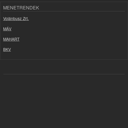
MENETRENDEK
Volánbusz Zrt.
MÁV
MAHART
BKV