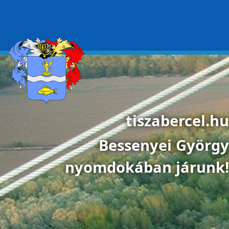
Ugrás a tartalomra
tiszabercel.hu
Bessenyei György
nyomdokában járunk!