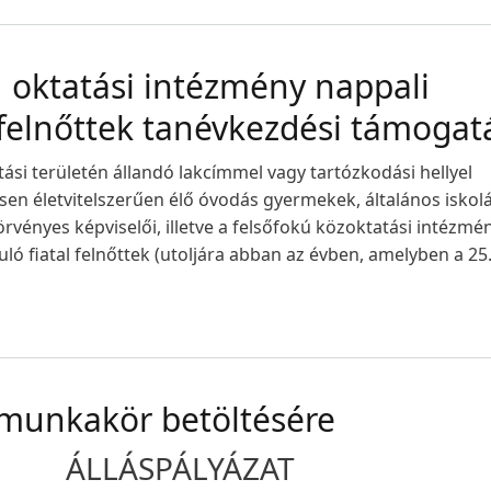
 oktatási intézmény nappali
 felnőttek tanévkezdési támogat
ási területén állandó lakcímmel vagy tartózkodási hellyel
sen életvitelszerűen élő óvodás gyermekek, általános iskol
rvényes képviselői, illetve a felsőfokú közoktatási intézmé
ló fiatal felnőttek (utoljára abban az évben, amelyben a 25
munkakör betöltésére
ÁLLÁSPÁLYÁZAT