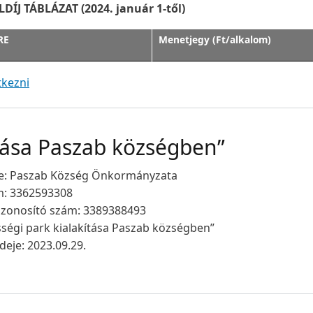
DÍJ TÁBLÁZAT (2024. január 1-től)
RE
Menetjegy (Ft/alkalom)
 1-től)
tkezni
ítása Paszab községben”
e: Paszab Község Önkormányzata
m: 3362593308
tazonosító szám: 3389388493
sségi park kialakítása Paszab községben”
ideje: 2023.09.29.