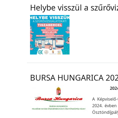
Helybe visszül a szűrőv
BURSA HUNGARICA 20
202
A Képviselő
2024. évben 
Ösztöndíjpál