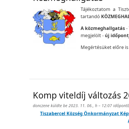
Tájékoztatom a Tisz
tartandó
KÖZMEGHA
A közmeghallgatás
-
megjelölt -
új időpont
Megértésüket előre i
Komp viteldíj változás 2
donczene
küldte be
2023. 11. 06., h – 12:07
időpont
Tiszabercel Község Önkormányzat Képvi