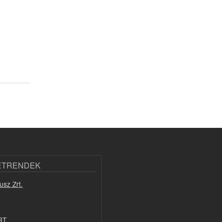
ETRENDEK
usz Zrt.
RT