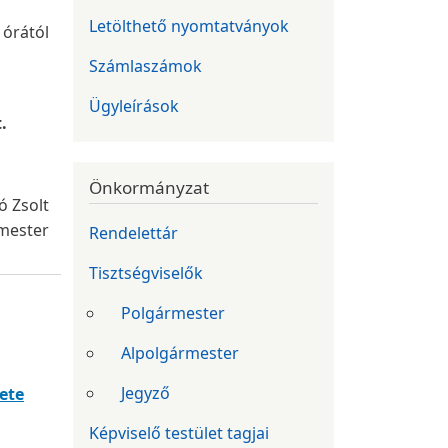
Letölthető nyomtatványok
órától
Számlaszámok
Ügyleírások
t.
Önkormányzat
ó Zsolt
mester
Rendelettár
Tisztségviselők
Polgármester
Alpolgármester
Jegyző
ete
Képviselő testület tagjai