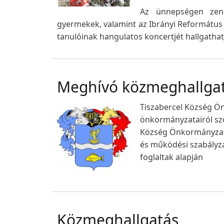
Az ünnepségen zené
gyermekek, valamint az Ibrányi Református Ó
tanulóinak hangulatos koncertjét hallgathat
Meghívó közmeghallga
Tiszabercel Község Ön
önkormányzatairól sz
Község Önkormányzat K
és működési szabályza
foglaltak alapján
Közmeghallgatás