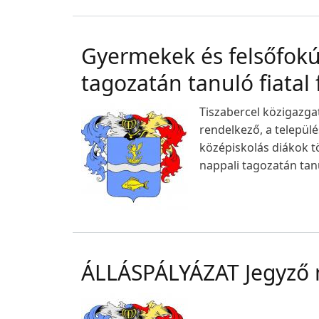
Gyermekek és felsőfokú
tagozatán tanuló fiatal
Tiszabercel közigazgat
rendelkező, a települé
középiskolás diákok tö
nappali tagozatán tanu
ÁLLÁSPÁLYÁZAT Jegyző 