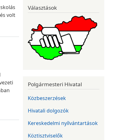
skolás
Választások
és volt
l
vezeti
Polgármesteri Hivatal
-ában
Közbeszerzések
Hivatali dolgozók
Kereskedelmi nyílvántartások
Köztisztviselők