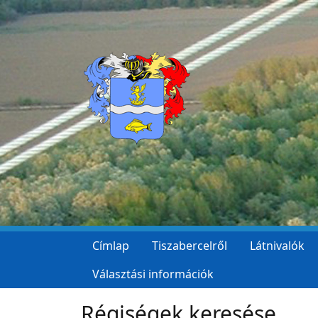
Ugrás a tartalomra
Címlap
Tiszabercelről
Látnivalók
Választási információk
Régiségek keresése