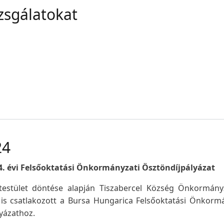
izsgálatokat
24
4. évi Felsőoktatási Önkormányzati Ösztöndíjpályázat
-testület döntése alapján Tiszabercel Község Önkormány
is csatlakozott a Bursa Hungarica Felsőoktatási Önkorm
yázathoz.