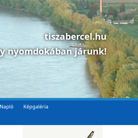
tiszabercel.hu
gy nyomdokában járunk!
 Napló
Képgaléria