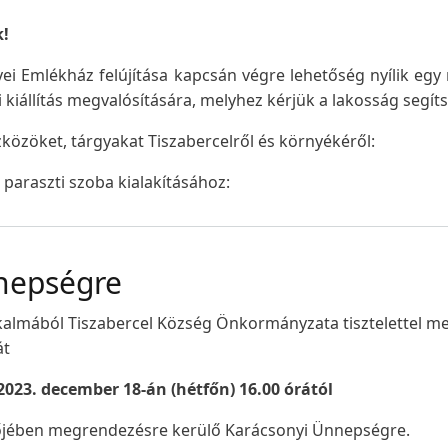
k!
yei Emlékház felújítása kapcsán végre lehetőség nyílik egy
i kiállítás megvalósítására, melyhez kérjük a lakosság segít
zközöket, tárgyakat Tiszabercelről és környékéről:
 paraszti szoba kialakításához:
nepségre
almából Tiszabercel Község Önkormányzata tisztelettel me
át
2023. december 18-án (hétfőn) 16.00 órától
őjében megrendezésre kerülő Karácsonyi Ünnepségre.