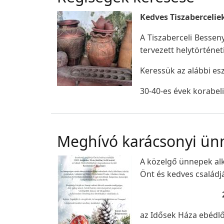
Kedves Tiszabercelie
A Tiszaberceli Bessen
tervezett helytörténet
Keressük az alábbi es
30-40-es évek korabeli
Meghívó karácsonyi ün
A közelgő ünnepek alk
Önt és kedves családj
az Idősek Háza ebédl