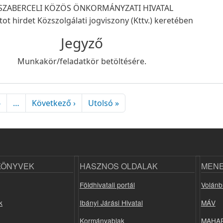
SZABERCELI KÖZÖS ÖNKORMÁNYZATI HIVATAL
tot hirdet Közszolgálati jogviszony (Kttv.) keretében
Jegyző
Munkakör/feladatkör betöltésére.
Következő oldal
Utolsó oldal
6
…
Következő ›
Utolsó »
KÖNYVEK
HASZNOS OLDALAK
MEN
Földhivatali portál
Volánb
k
Ibányi Járási Hivatal
MÁV
Kormányablak
MAHA