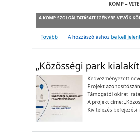
KOMP – VITEL
A KOMP SZOLGÁLTATÁSAIT IGÉNYBE VEVŐK KÖ
(Komp viteldíj változás 2024. január
Tovább
A hozzászóláshoz
be kell jelen
„Közösségi park kialak
Kedvezményezett nev
Projekt azonosítószá
Támogatói okirat ira
A projekt címe: „Közö
Kivitelezés befejezési 