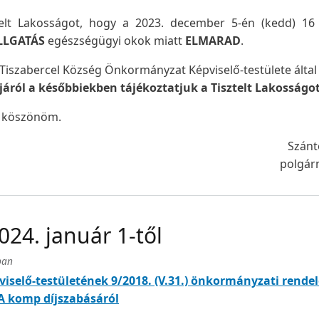
telt Lakosságot, hogy a 2023. december 5-én (kedd) 16 
LLGATÁS
egészségügyi okok miatt
ELMARAD
.
 Tiszabercel Község Önkormányzat Képviselő-testülete által
járól a későbbiekben tájékoztatjuk a Tisztelt Lakosságo
s köszönöm.
Szánt
polgár
024. január 1-től
ban
selő-testületének 9/2018. (V.31.) önkormányzati rendel
A komp díjszabásáról