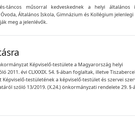
s-táncos műsorral kedveskednek a helyi általános i
voda, Általános Iskola, Gimnázium és Kollégium jelenlegi 
ják meg a jelenlévők.
tásra
kormányzat Képviselő-testülete a Magyarország helyi
óló
2011. évi CLXXXIX. 54.
§-ában foglaltak, illetve Tiszaberce
épviselő-testületének a képviselő-testület és szervei szer
táról szóló 13/2019. (X.24.) önkormányzati rendelete 29. §