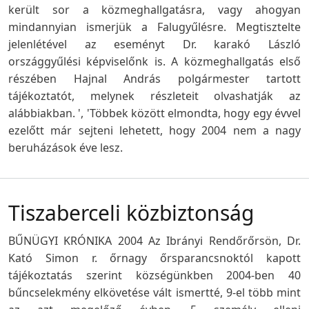
került sor a közmeghallgatásra, vagy ahogyan
mindannyian ismerjük a Falugyűlésre. Megtisztelte
jelenlétével az eseményt Dr. karakó László
országgyűlési képviselőnk is. A közmeghallgatás első
részében Hajnal András polgármester tartott
tájékoztatót, melynek részleteit olvashatják az
alábbiakban.
', 'Többek között elmondta, hogy egy évvel
ezelőtt már sejteni lehetett, hogy 2004 nem a nagy
beruházások éve lesz.
Tiszaberceli közbiztonság
BŰNÜGYI KRÓNIKA 2004 Az Ibrányi Rendőrőrsön, Dr.
Kató Simon r. őrnagy őrsparancsnoktól kapott
tájékoztatás szerint községünkben 2004-ben 40
bűncselekmény elkövetése vált ismertté, 9-el több mint