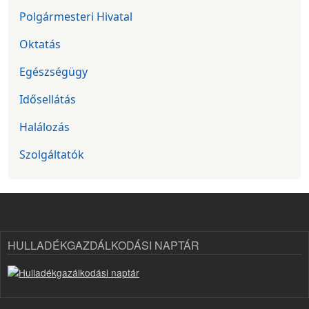
Polgármesteri Hivatal
Oktatás
Egészségügy
Idősellátás
Halálozás
Szolgáltatók
HULLADÉKGAZDÁLKODÁSI NAPTÁR