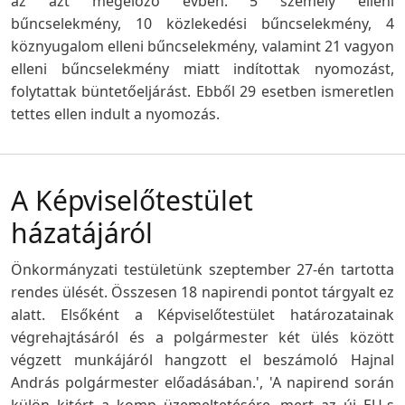
az azt megelőző évben. 5 személy elleni
bűncselekmény, 10 közlekedési bűncselekmény, 4
köznyugalom elleni bűncselekmény, valamint 21 vagyon
elleni bűncselekmény miatt indítottak nyomozást,
folytattak büntetőeljárást. Ebből 29 esetben ismeretlen
tettes ellen indult a nyomozás.
A Képviselőtestület
házatájáról
Önkormányzati testületünk szeptember 27-én tartotta
rendes ülését. Összesen 18 napirendi pontot tárgyalt ez
alatt. Elsőként a Képviselőtestület határozatainak
végrehajtásáról és a polgármester két ülés között
végzett munkájáról hangzott el beszámoló Hajnal
András polgármester előadásában.', 'A napirend során