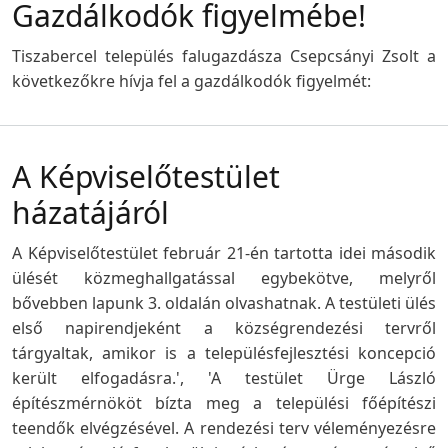
Gazdálkodók figyelmébe!
Tiszabercel település falugazdásza Csepcsányi Zsolt a
következőkre hívja fel a gazdálkodók figyelmét:
A Képviselőtestület
házatájáról
A Képviselőtestület február 21-én tartotta idei második
ülését közmeghallgatással egybekötve, melyről
bővebben lapunk 3. oldalán olvashatnak. A testületi ülés
első napirendjeként a községrendezési tervről
tárgyaltak, amikor is a településfejlesztési koncepció
került elfogadásra.', 'A testület Ürge László
építészmérnököt bízta meg a települési főépítészi
teendők elvégzésével. A rendezési terv véleményezésre