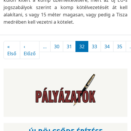
külön kitért a komp üzemeltetésére, mert az új EU-s
jogszabályok szerint a komp kötélvezetését át kell
alakítani, s vagy 15 méter magasan, vagy pedig a Tisza
medrében kell vezetni a kötelet.
Oldalszámozás
«
‹
…
30
31
32
33
34
35
Első oldal
Előző oldal
Első
Előző