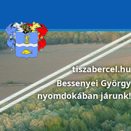
Ugrás a tartalomra
tiszabercel.hu
Bessenyei György
nyomdokában járunk!