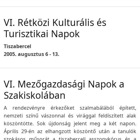
VI. Rétközi Kulturális és
Turisztikai Napok
Tiszabercel
2005. augusztus 6 - 13.
VI. Mezőgazdasági Napok a
Szakiskolában
A rendezvényre érkezőket szalmabálából épített,
nemzeti színű vászonnal és virággal feldíszített alak
köszöntötte. Sok újdonság jelent meg a két napon.
Április 29-én az elhangzott köszöntő után a tanulók
szokásos műsorát a tiszaberceli asszonykórus és a