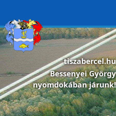
Ugrás a tartalomra
tiszabercel.hu
Bessenyei György
nyomdokában járunk!