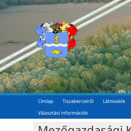
Ugrás a tartalomra
Címlap
Tiszabercelről
Látnivalók
Választási információk
Mezőgazdasági Ki