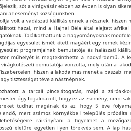
lezik, sőt a virágvásár ebben az évben is olyan sikeres
tani az eseményt községünkben.
oltja volt a vadászati kiállítás ennek a résznek, hiszen
llított hazai, mind a Hajnal Béla által elejtett afrika
átogatóknak. Találkozhattunk a hagyományoknak megfele
yugdíjas egyesület ismét kitett magáért egy remek kéz
 Egyesület programjainak bemutatója és halászati kiállí
ster műhelyét is megtekinthette a nagyérdemű. A l
virágkötészeti bemutatója vonzotta, mely után a lako
k Tiszabercelen, hiszen a lakodalmas menet a paszabi ma
nagy tisztességet téve a násznépnek.
hatott a tarcali pincelátogatás, majd a záróakko
mester úgy fogalmazott, hogy ez az esemény, nemcsak
 sikereket tudhat magának és az, hogy 5 éve folyam
elendő, mert számos környékbeli település próbálta
lehetőségeire ráirányítani a figyelmet a mezőgaz
hosszú életűre egyetlen ilyen törekvés sem. A lap has