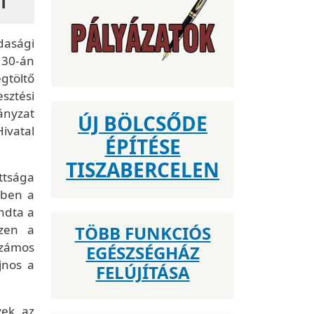
dasági
s 30-án
gtöltő
sztési
ányzat
ÚJ BÖLCSŐDE
ivatal
ÉPÍTÉSE
TISZABERCELEN
ttsága
bben a
ndta a
szen a
TÖBB FUNKCIÓS
számos
EGÉSZSÉGHÁZ
jnos a
FELÚJÍTÁSA
yek az