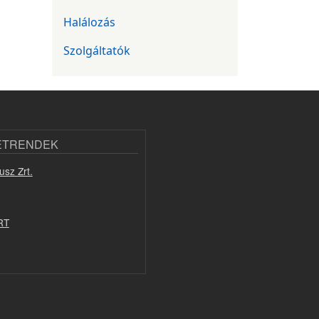
Halálozás
Szolgáltatók
ETRENDEK
usz Zrt.
RT