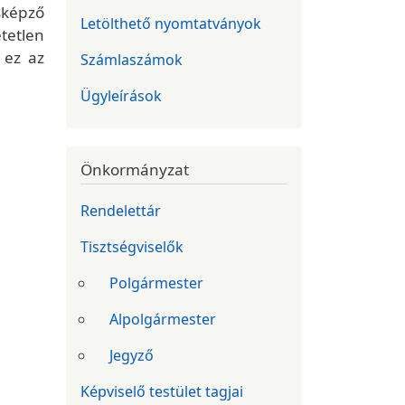
sképző
Letölthető nyomtatványok
tetlen
 ez az
Számlaszámok
Ügyleírások
Önkormányzat
Rendelettár
Tisztségviselők
Polgármester
Alpolgármester
Jegyző
Képviselő testület tagjai