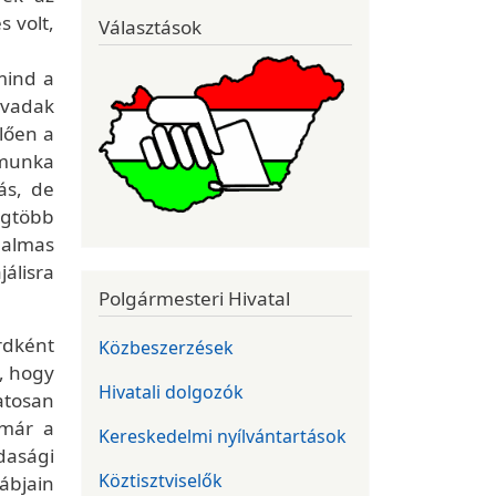
 volt,
Választások
 mind a
i vadak
lően a
imunka
tás, de
egtöbb
dalmas
jálisra
Polgármesteri Hivatal
rdként
Közbeszerzések
, hogy
Hivatali dolgozók
atosan
 már a
Kereskedelmi nyílvántartások
dasági
Köztisztviselők
ábjain