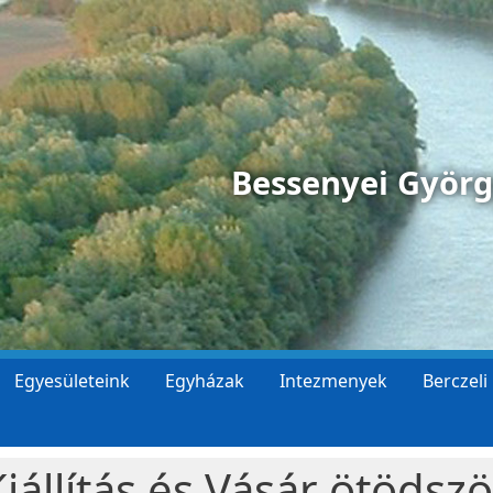
Bessenyei Györ
Egyesületeink
Egyházak
Intezmenyek
Berczeli
állítás és Vásár ötödszö