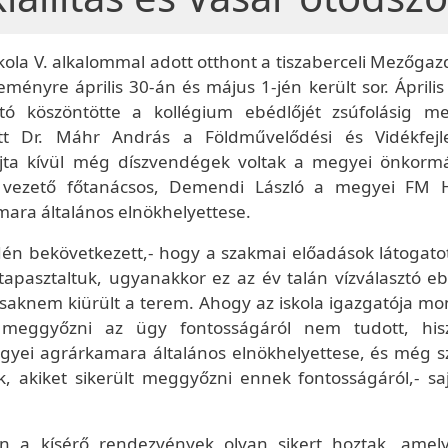
la V. alkalommal adott otthont a tiszaberceli Mezőgaz
eményre április 30-án és május 1-jén került sor. Áprili
tó köszöntötte a kollégium ebédlőjét zsúfolásig me
ett Dr. Máhr András a Földművelődési és Vidékfejle
. Rajta kívül még díszvendégek voltak a megyei önkorm
 vezető főtanácsos, Demendi László a megyei FM H
mara általános elnökhelyettese.
dén bekövetkezett,- hogy a szakmai előadások látogato
 tapasztaltuk, ugyanakkor ez az év talán vízválasztó e
csaknem kiürült a terem. Ahogy az iskola igazgatója mo
meggyőzni az ügy fontosságáról nem tudott, hi
gyei agrárkamara általános elnökhelyettese, és még 
k, akiket sikerült meggyőzni ennek fontosságáról,- sa
on a kísérő rendezvények olyan sikert hoztak, amel