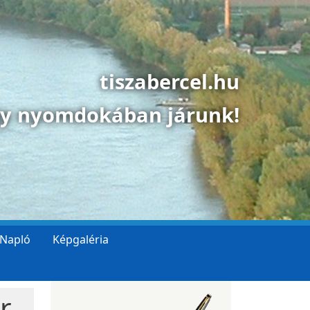
tiszabercel.hu
gy nyomdokában járunk!
 Napló
Képgaléria
r