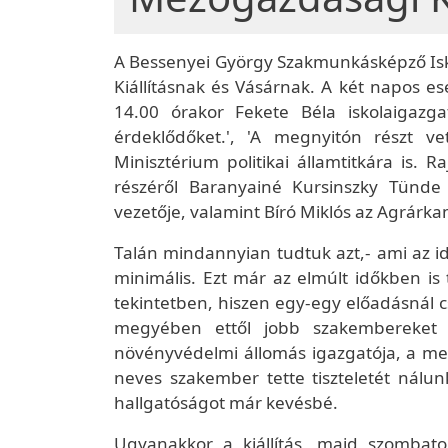
A Bessenyei György Szakmunkásképző Isko
Kiállításnak és Vásárnak. A két napos es
14.00 órakor Fekete Béla iskolaigazga
érdeklődőket.', 'A megnyitón részt v
Minisztérium politikai államtitkára is
részéről Baranyainé Kursinszky Tünde
vezetője, valamint Bíró Miklós az Agrárka
Talán mindannyian tudtuk azt,- ami az i
minimális. Ezt már az elmúlt időkben is
tekintetben, hiszen egy-egy előadásnál 
megyében ettől jobb szakembereket 
növényvédelmi állomás igazgatója, a me
neves szakember tette tiszteletét nálun
hallgatóságot már kevésbé.
Ugyanakkor a kiállítás, majd szombat