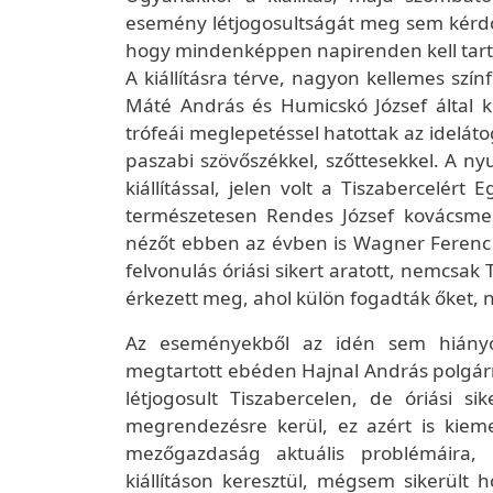
esemény létjogosultságát meg sem kérdője
hogy mindenképpen napirenden kell tar
A kiállításra térve, nagyon kellemes színf
Máté András és Humicskó József által kiá
trófeái meglepetéssel hatottak az idel
paszabi szövőszékkel, szőttesekkel. A n
kiállítással, jelen volt a Tiszabercelért
természetesen Rendes József kovácsme
nézőt ebben az évben is Wagner Ferenc 
felvonulás óriási sikert aratott, nemcsa
érkezett meg, ahol külön fogadták őket, 
Az eseményekből az idén sem hiányoz
megtartott ebéden Hajnal András polgár
létjogosult Tiszabercelen, de óriási
megrendezésre kerül, ez azért is kiem
mezőgazdaság aktuális problémáira, 
kiállításon keresztül, mégsem sikerült 