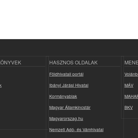
KÖNYVEK
HASZNOS OLDALAK
MEN
Földhivatali portál
Volánb
k
Ibányi Járási Hivatal
MÁV
Kormányablak
MAHA
Magyar Államkincstár
BKV
Magyarorszag.hu
Nemzeti Adó- és Vámhivatal