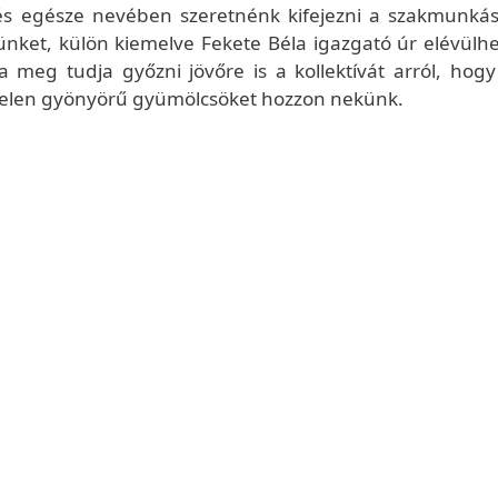
lés egésze nevében szeretnénk kifejezni a szakmunká
sünket, külön kiemelve Fekete Béla igazgató úr elévülhe
eg tudja győzni jövőre is a kollektívát arról, hogy
celen gyönyörű gyümölcsöket hozzon nekünk.