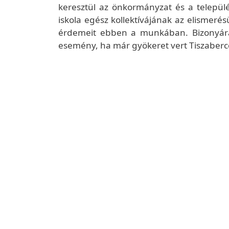
keresztül az önkormányzat és a telepü
iskola egész kollektívájának az elismeré
érdemeit ebben a munkában. Bizonyára m
esemény, ha már gyökeret vert Tiszaber