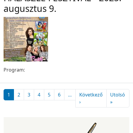
augusztus 9.
Program:
Oldalszámozás
1
2
3
4
5
6
…
Következő
Utolsó
Következő oldal
Utolsó ol
›
»