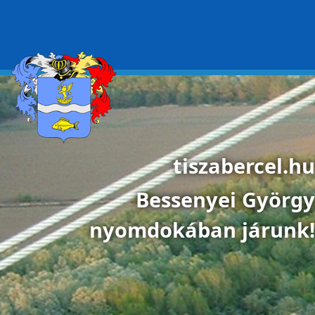
Ugrás a tartalomra
tiszabercel.hu
Bessenyei György
nyomdokában járunk!