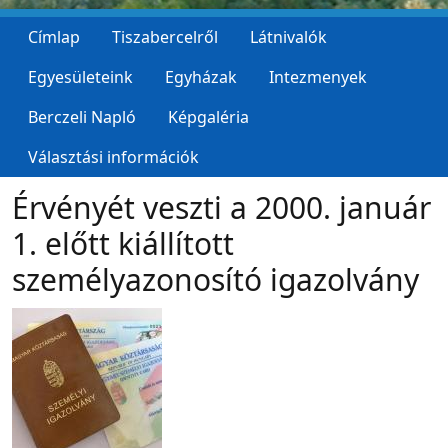
Címlap
Tiszabercelről
Látnivalók
Egyesületeink
Egyházak
Intezmenyek
Berczeli Napló
Képgaléria
Választási információk
Érvényét veszti a 2000. január
1. előtt kiállított
személyazonosító igazolvány