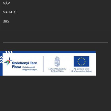
MÁV
MAHART
BKV